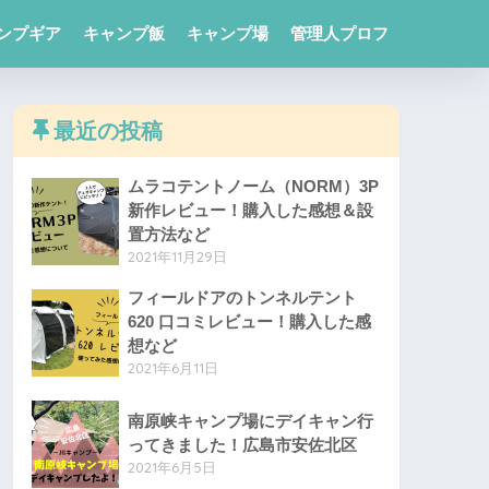
ンプギア
キャンプ飯
キャンプ場
管理人プロフ
最近の投稿
ムラコテントノーム（NORM）3P
新作レビュー！購入した感想＆設
置方法など
2021年11月29日
フィールドアのトンネルテント
620 口コミレビュー！購入した感
想など
2021年6月11日
南原峡キャンプ場にデイキャン行
ってきました！広島市安佐北区
2021年6月5日