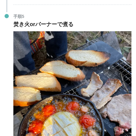
手順5
焚き火orバーナーで煮る